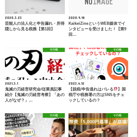
2020.3.23
2020.9.18
芸能人の法人化と申告漏れ・所得
KaikeiZineというWEB媒体でイ
隠しから見る税務【第1回】
ンタビューを受けました！【第9
回…
その他
その他
2021.3.1
2023.4.12
鬼滅の刃経営研究会/従業員記事
【脱税/申告逃れはバレる
】国
紹介【鬼滅の刃経営考察】「あの
税庁や税務署の方はSNSをチェ
人がなぜ？」…
ックしているの？
その他
その他