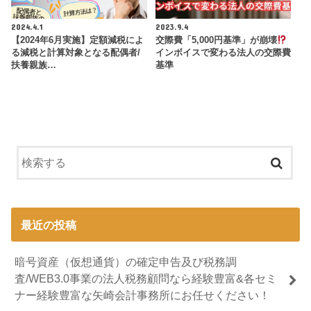
2024.4.1
2023.9.4
【2024年6月実施】定額減税によ
交際費「5,000円基準」が崩壊
る減税と計算対象となる配偶者/
インボイスで変わる法人の交際費
扶養親族…
基準
最近の投稿
暗号資産（仮想通貨）の確定申告及び税務調
査/WEB3.0事業の法人税務顧問なら経験豊富&各セミ
ナー経験豊富な矢崎会計事務所にお任せください！