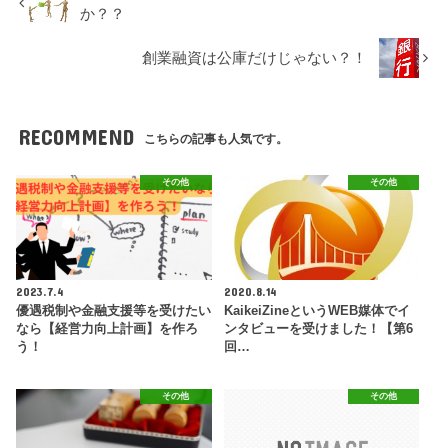
か？？
創業融資は公庫だけじゃない？！
RECOMMEND
こちらの記事も人気です。
その他
その他
2023.7.4
2020.8.14
優遇税制や金融支援等を受けたい
KaikeiZineというWEB媒体でイ
なら【経営力向上計画】を作ろ
ンタビューを受けました！【第6
う！
回…
その他
その他