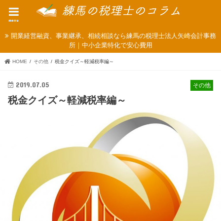
menu
開業経営融資、事業継承、相続相談なら練馬の税理士法人矢崎会計事務
所｜中小企業特化で安心費用
HOME
その他
税金クイズ～軽減税率編～
2019.07.05
その他
税金クイズ～軽減税率編～