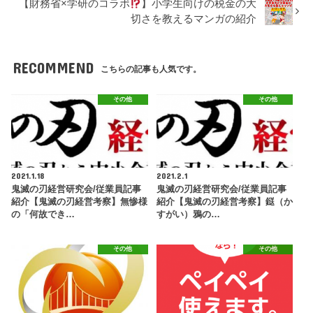
【財務省×学研のコラボ
】小学生向けの税金の大
切さを教えるマンガの紹介
RECOMMEND
こちらの記事も人気です。
その他
その他
2021.1.18
2021.2.1
鬼滅の刃経営研究会/従業員記事
鬼滅の刃経営研究会/従業員記事
紹介【鬼滅の刃経営考察】無惨様
紹介【鬼滅の刃経営考察】鎹（か
の「何故でき…
すがい）鴉の…
その他
その他