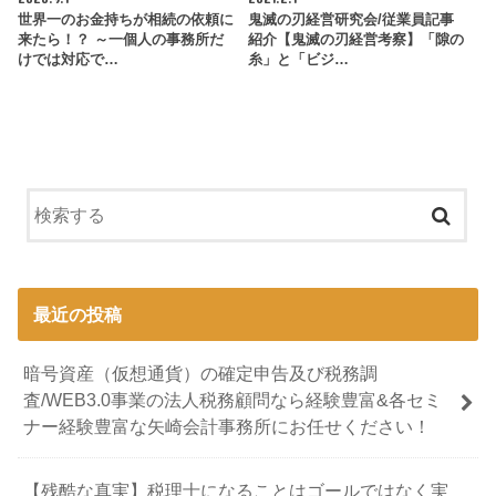
世界一のお金持ちが相続の依頼に
鬼滅の刃経営研究会/従業員記事
来たら！？ ～一個人の事務所だ
紹介【鬼滅の刃経営考察】「隙の
けでは対応で…
糸」と「ビジ…
最近の投稿
暗号資産（仮想通貨）の確定申告及び税務調
査/WEB3.0事業の法人税務顧問なら経験豊富&各セミ
ナー経験豊富な矢崎会計事務所にお任せください！
【残酷な真実】税理士になることはゴールではなく実