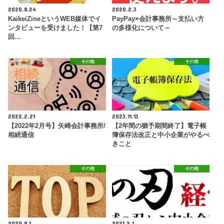
2020.8.24
2020.2.3
KaikeiZineというWEB媒体でイ
PayPay×会計事務所～支払い方
ンタビューを受けました！【第7
の多様化について～
回…
その他
その他
2022.2.21
2023.11.13
【2022年2月号】矢崎会計事務所/
【2年間の猶予期間終了】電子帳
相続通信
簿保存法改正と中小企業がやるべ
きこと
その他
その他
2020.9.1
2021.2.1