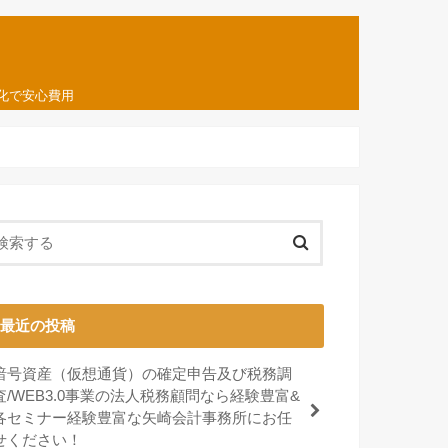
化で安心費用
最近の投稿
暗号資産（仮想通貨）の確定申告及び税務調
査/WEB3.0事業の法人税務顧問なら経験豊富&
各セミナー経験豊富な矢崎会計事務所にお任
せください！