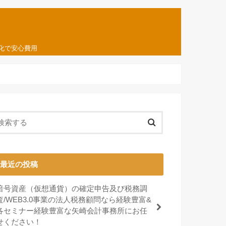
化で安心費用
最近の投稿
暗号資産（仮想通貨）の確定申告及び税務調
査/WEB3.0事業の法人税務顧問なら経験豊富&
各セミナー経験豊富な矢崎会計事務所にお任
せください！