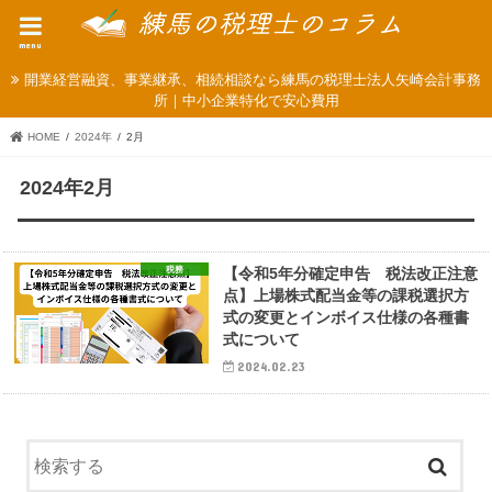
menu
開業経営融資、事業継承、相続相談なら練馬の税理士法人矢崎会計事務
所｜中小企業特化で安心費用
HOME
2024年
2月
2024年2月
税務
【令和5年分確定申告 税法改正注意
点】上場株式配当金等の課税選択方
式の変更とインボイス仕様の各種書
式について
2024.02.23