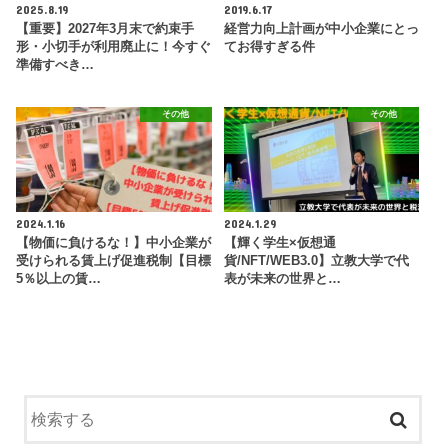
2025.8.19
2019.6.17
【重要】2027年3月末で約束手
経営力向上計画が中小企業にとっ
形・小切手が利用廃止に！今すぐ
てお得すぎる件
準備すべき…
その他
その他
2024.1.16
2024.1.29
【物価に負けるな！】中小企業が
【輝く学生×仮想通
受けられる賃上げ促進税制【目標
貨/NFT/WEB3.0】立教大学で代
5％以上の賃…
表が未来の世界と…