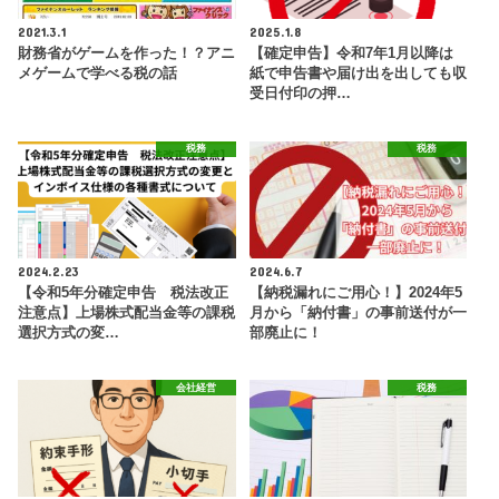
2021.3.1
2025.1.8
財務省がゲームを作った！？アニ
【確定申告】令和7年1月以降は
メゲームで学べる税の話
紙で申告書や届け出を出しても収
受日付印の押…
税務
税務
2024.2.23
2024.6.7
【令和5年分確定申告 税法改正
【納税漏れにご用心！】2024年5
注意点】上場株式配当金等の課税
月から「納付書」の事前送付が一
選択方式の変…
部廃止に！
会社経営
税務