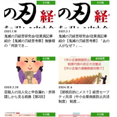
その他
その他
2021.1.18
2021.3.1
鬼滅の刃経営研究会/従業員記事
鬼滅の刃経営研究会/従業員記事
紹介【鬼滅の刃経営考察】無惨様
紹介【鬼滅の刃経営考察】「あの
の「何故でき…
人がなぜ？」…
その他
会社経営
2020.3.30
2024.12.6
芸能人の法人化と申告漏れ・所得
【節税目的にメス？】経営セーフ
隠しから見る税務【第2回】
ティ共済（中小企業倒産防止共済
制度） 制度…
その他
その他