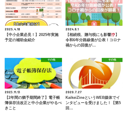
2025.4.18
2024.8.1
【中小企業必見！】2025年実施
【相続税、贈与税にも影響
】
予定の補助金紹介
令和6年分路線価が公表！コロナ
禍からの回復が…
その他
その他
2023.11.13
2020.7.27
【2年間の猶予期間終了】電子帳
KaikeiZineというWEB媒体でイ
簿保存法改正と中小企業がやるべ
ンタビューを受けました！【第5
きこと
回…