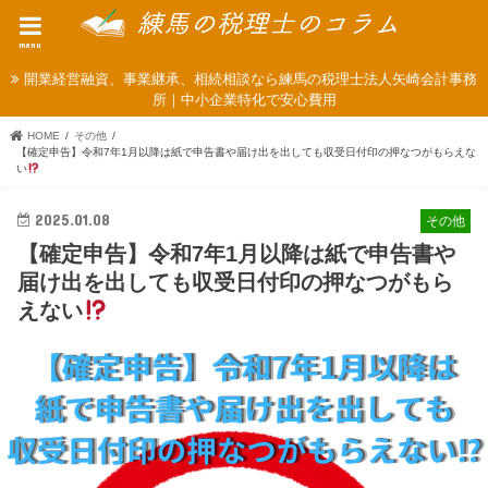
menu
開業経営融資、事業継承、相続相談なら練馬の税理士法人矢崎会計事務
所｜中小企業特化で安心費用
HOME
その他
【確定申告】令和7年1月以降は紙で申告書や届け出を出しても収受日付印の押なつがもらえな
い
2025.01.08
その他
【確定申告】令和7年1月以降は紙で申告書や
届け出を出しても収受日付印の押なつがもら
えない