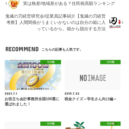
実は格差/地域差がある？住民税高額ランキング
鬼滅の刃経営研究会/従業員記事紹介【鬼滅の刃経営
考察】人間関係がうまくいかないのは自分の箱に入
っているから。箱から脱出する方法
RECOMMEND
こちらの記事も人気です。
その他
その他
2021.7.1
2019.7.25
お役立ち会計事務所全国100選に
税金クイズ～学生さん向け編～
選ばれました！
その他
その他