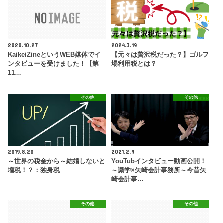
2020.10.27
2024.3.19
KaikeiZineというWEB媒体でイ
【元々は贅沢税だった？】ゴルフ
ンタビューを受けました！【第
場利用税とは？
11…
その他
その他
2019.8.20
2021.2.9
～世界の税金から～結婚しないと
YouTubインタビュー動画公開！
増税！？：独身税
～識学×矢崎会計事務所～今昔矢
崎会計事…
その他
その他