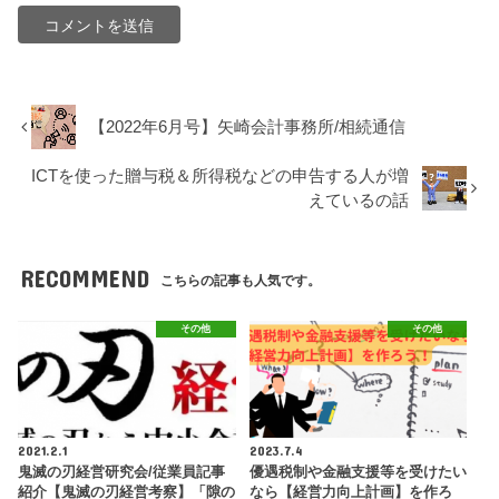
【2022年6月号】矢崎会計事務所/相続通信
ICTを使った贈与税＆所得税などの申告する人が増
えているの話
RECOMMEND
こちらの記事も人気です。
その他
その他
2021.2.1
2023.7.4
鬼滅の刃経営研究会/従業員記事
優遇税制や金融支援等を受けたい
紹介【鬼滅の刃経営考察】「隙の
なら【経営力向上計画】を作ろ