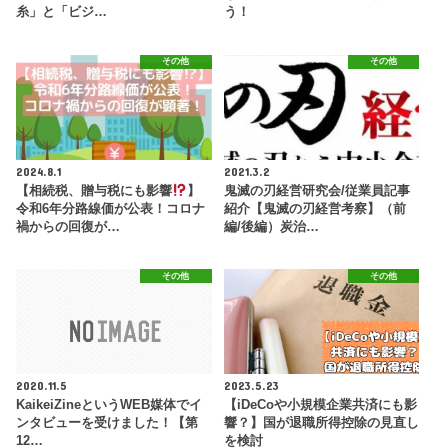
糸」と「ビジ…
う！
その他
その他
2024.8.1
2021.3.2
【相続税、贈与税にも影響
】
鬼滅の刃経営研究会/従業員記事
令和6年分路線価が公表！コロナ
紹介【鬼滅の刃経営考察】（前
禍からの回復が…
編/後編）炭治…
その他
その他
2020.11.5
2023.5.23
KaikeiZineというWEB媒体でイ
【iDeCoや小規模企業共済にも影
ンタビューを受けました！【第
響？】国が退職所得控除の見直し
12…
を検討