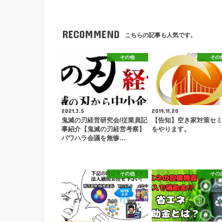
RECOMMEND
こちらの記事も人気です。
その他
その
2021.3.5
2019.11.20
鬼滅の刃経営研究会/従業員記
【告知】空き家対策セ
事紹介【鬼滅の刃経営考察】
をやります。
パワハラ会議を無惨…
その他
その