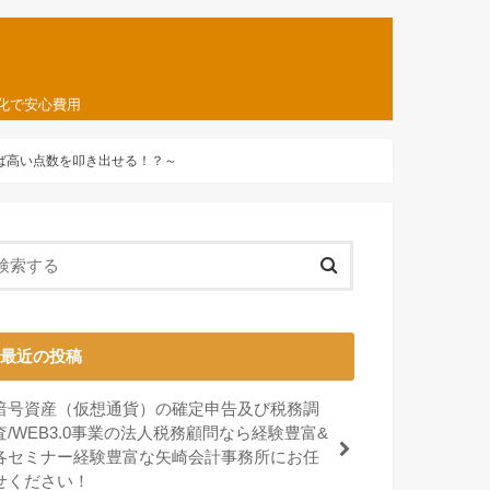
化で安心費用
れば高い点数を叩き出せる！？～
最近の投稿
暗号資産（仮想通貨）の確定申告及び税務調
査/WEB3.0事業の法人税務顧問なら経験豊富&
各セミナー経験豊富な矢崎会計事務所にお任
せください！