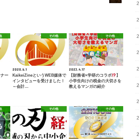
他
その他
その他
2020.6.1
2023.4.17
ミナー
KaikeiZineというWEB媒体で
【財務省×学研のコラボ
】
インタビューを受けました！
小学生向けの税金の大切さを
～会計…
教えるマンガの紹介
他
その他
その他