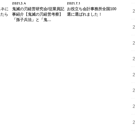
2021.3.4
2021.7.1
エネに
鬼滅の刃経営研究会/従業員記
お役立ち会計事務所全国100
したら
事紹介【鬼滅の刃経営考察】
選に選ばれました！
…
「孫子兵法」と「鬼…