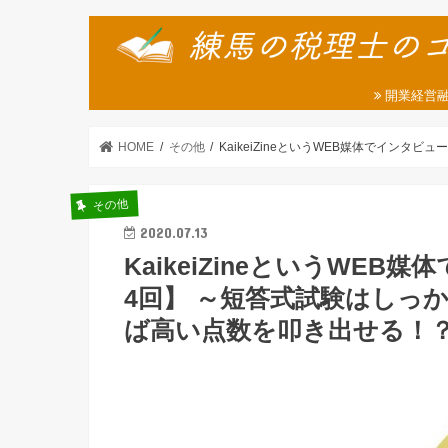
開業経営
HOME
その他
KaikeiZineというWEB媒体でイン
その他
2020.07.13
KaikeiZineというWE
4回】 ～短答式試験はしっ
ば高い点数を叩き出せる！