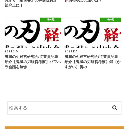
月から「納付書」の事前送付が一
所得税との違いは？
部廃止に！
その他
その他
2021.3.5
2021.2.1
鬼滅の刃経営研究会/従業員記事
鬼滅の刃経営研究会/従業員記事
紹介【鬼滅の刃経営考察】パワハ
紹介【鬼滅の刃経営考察】鎹（か
ラ会議を無惨…
すがい）鴉の…