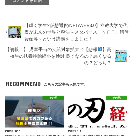
【輝く学生×仮想通貨/NFT/WEB3.0】立教大学で代
表が未来の世界と税法～メタバース、ＮＦＴ、暗号
資産等～という講義をしました！
【朗報！】 児童手当の支給対象拡大⇒【悲報
】高
校生の扶養控除縮小を検討 良くなるの？悪くなる
の？どっち？
RECOMMEND
こちらの記事も人気です。
その他
その他
2020.12.1
2021.3.1