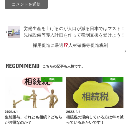
労働生産を上げるのが人口が減る日本ではマスト！
先端設備等導入計画を作って税制支援を受けよう！
採用促進に最適
人材確保等促進税制
RECOMMEND
こちらの記事も人気です。
相続
相続
2021.6.1
2022.4.1
生前贈与、それとも相続？どちら
相続税の滞納している方は年々減
がお得なのか？
っているみたいです！