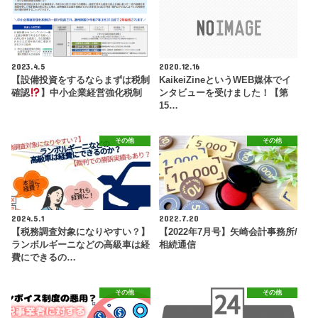
2023.4.5
2020.12.16
【設備投資をするならまずは税制
KaikeiZineというWEB媒体でイ
確認
】中小企業経営強化税制
ンタビューを受けました！【第
15…
その他
その他
2024.5.1
2022.7.20
【税務調査対象になりやすい？】
【2022年7月号】矢崎会計事務所/
ランボルギーニなどの高級車は経
相続通信
費にできるの…
その他
その他