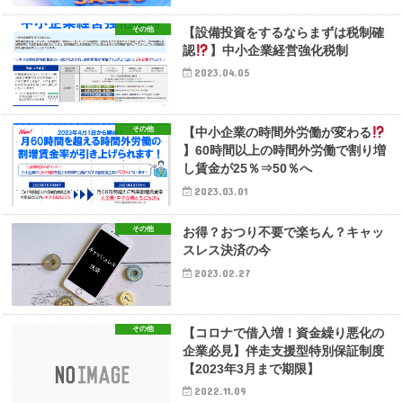
その他
【設備投資をするならまずは税制確
認
】中小企業経営強化税制
2023.04.05
その他
【中小企業の時間外労働が変わる
】60時間以上の時間外労働で割り増
し賃金が25％⇒50％へ
2023.03.01
その他
お得？おつり不要で楽ちん？キャッ
スレス決済の今
2023.02.27
その他
【コロナで借入増！資金繰り悪化の
企業必見】伴走支援型特別保証制度
【2023年3月まで期限】
2022.11.09