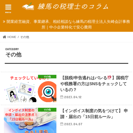
menu
開業経営融資、事業継承、相続相談なら練馬の税理士法人矢崎会計事務
所｜中小企業特化で安心費用
HOME
その他
その他
その他
【脱税/申告逃れはバレる
】国税庁
や税務署の方はSNSをチェックして
いるの？
2023.04.12
その他
【インボイス制度の気をつけて】 申
請・届出の「15日前ルール」
2023.04.07