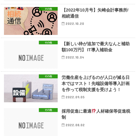
その他
【2022年10月号】矢崎会計事務所/
相続通信
2022.10.20
その他
【新しい枠が追加で最大なんと補助
額100万円】 IT導入補助金
2022.10.04
その他
労働生産を上げるのが人口が減る日
本ではマスト！先端設備等導入計画
を作って税制支援を受けよう！
2022.09.05
その他
採用促進に最適
人材確保等促進税
制
2022.08.02