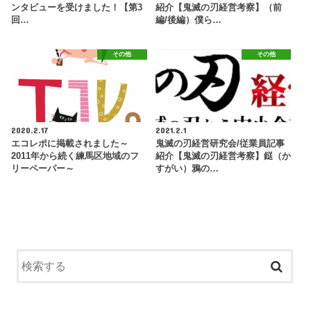
ンタビューを受けました！【第3
紹介【鬼滅の刃経営考察】（前
回…
編/後編）僕ら…
その他
その他
2020.2.17
2021.2.1
エコレポに掲載されました～
鬼滅の刃経営研究会/従業員記事
2011年から続く練馬区地域のフ
紹介【鬼滅の刃経営考察】鎹（か
リーペーパー～
すがい）鴉の…