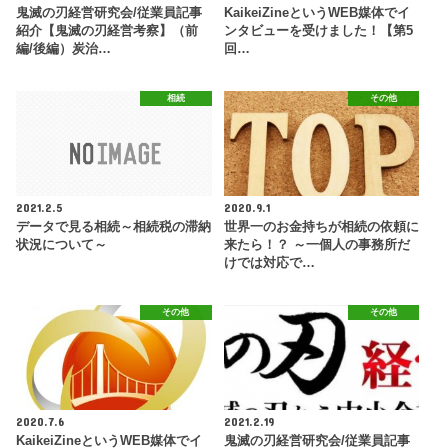
鬼滅の刃経営研究会/従業員記事
KaikeiZineというWEB媒体でイ
紹介【鬼滅の刃経営考察】（前
ンタビューを受けました！【第5
編/後編）炭治…
回…
相続
その他
2021.2.5
2020.9.1
データで見る相続～相続税の滞納
世界一のお金持ちが相続の依頼に
状況について～
来たら！？ ～一個人の事務所だ
けでは対応で…
その他
その他
2020.7.6
2021.2.19
KaikeiZineというWEB媒体でイ
鬼滅の刃経営研究会/従業員記事