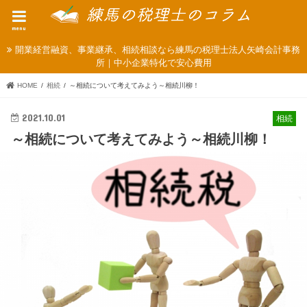
menu
開業経営融資、事業継承、相続相談なら練馬の税理士法人矢崎会計事務
所｜中小企業特化で安心費用
HOME
相続
～相続について考えてみよう～相続川柳！
2021.10.01
相続
～相続について考えてみよう～相続川柳！