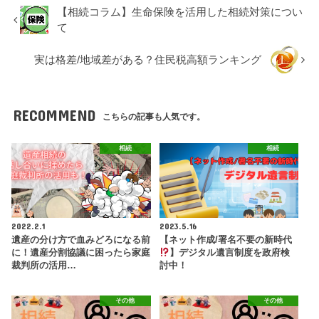
【相続コラム】生命保険を活用した相続対策につい
て
実は格差/地域差がある？住民税高額ランキング
RECOMMEND
こちらの記事も人気です。
相続
相続
2022.2.1
2023.5.16
遺産の分け方で血みどろになる前
【ネット作成/署名不要の新時代
に！遺産分割協議に困ったら家庭
】デジタル遺言制度を政府検
裁判所の活用…
討中！
その他
その他