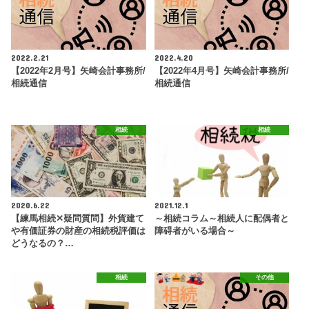
2022.2.21
2022.4.20
【2022年2月号】矢崎会計事務所/
【2022年4月号】矢崎会計事務所/
相続通信
相続通信
相続
相続
2020.6.22
2021.12.1
【練馬相続✕疑問質問】外貨建て
～相続コラム～相続人に配偶者と
や有価証券の財産の相続税評価は
障碍者がいる場合～
どうなるの？…
相続
その他