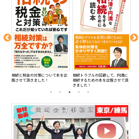
、相
相続と税金の対策について本を出
相続トラブルの回避して、円満に
【
0選
版させて頂きました！
相続するための本を出版させて頂
プ
きました！
れ