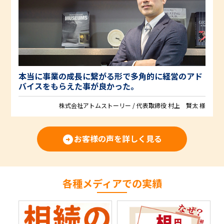
本当に事業の成長に繋がる形で多角的に経営のアド
バイスをもらえた事が良かった。
株式会社アトムストーリー / 代表取締役 村上 賢太 様
お客様の声を詳しく見る
arrow_circle_right
各種メディアでの実績