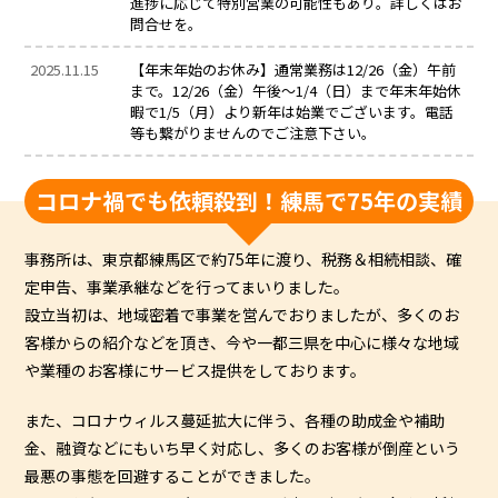
進捗に応じて特別営業の可能性もあり。詳しくはお
問合せを。
2025.11.15
【年末年始のお休み】通常業務は12/26（金）午前
まで。12/26（金）午後～1/4（日）まで年末年始休
暇で1/5（月）より新年は始業でございます。電話
等も繋がりませんのでご注意下さい。
コロナ禍でも依頼殺到！練馬で75年の実績
事務所は、東京都練馬区で約75年に渡り、税務＆相続相談、確
定申告、事業承継などを行ってまいりました。
設立当初は、地域密着で事業を営んでおりましたが、多くのお
客様からの紹介などを頂き、今や一都三県を中心に様々な地域
や業種のお客様にサービス提供をしております。
また、コロナウィルス蔓延拡大に伴う、各種の助成金や補助
金、融資などにもいち早く対応し、多くのお客様が倒産という
最悪の事態を回避することができました。