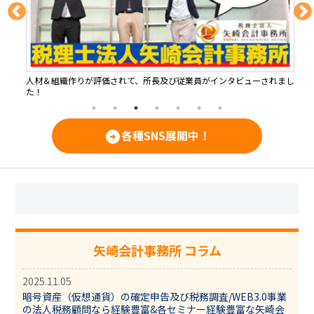
人材＆組織作りが評価されて、所長及び従業員がインタビューされまし
K
た！
公
各種SNS展開中！
arrow_circle_right
矢崎会計事務所 コラム
2025.11.05
暗号資産（仮想通貨）の確定申告及び税務調査/WEB3.0事業
の法人税務顧問なら経験豊富&各セミナー経験豊富な矢崎会